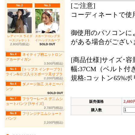
[ご注意]
No.2
No.3
コーディネートで使
御使用のパソコンに
レディース ライダ
スカーフ/ロングタ
がある場合がござい
ースジャケット
イ/ヘッドスカーフ
2,800円(税込)
SOLD OUT
No.4
ネイティブ柄ニットロン
[商品仕様]サイズ･容量：
グカーディガン
3,500円(税込)
幅:37CM（ベルト付
No.5
[トップス インナーブラ]
ライン&ロゴ入りスポーツ見せブラ
規格:コットン65%ポ
2,200円(税込)
No.6
ダメージ加工 スキニーパ
ンツ
SOLD OUT
No.7
フラワーレース デニムシ
販売価格
2,480
ョートパンツ [Sサイズ]
2,780円(税込)
購入数
No.8
フリンジデニムショート
パンツ
2,200円(税込)