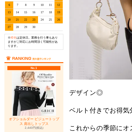
6
7
8
9
10
11
12
13
14
15
16
17
18
19
20
21
22
23
24
25
26
27
28
29
30
※
橙色
は定休日。業務を行う事もあり
ますがご対応にお時間頂く可能性があ
ります。
No.1
デザイン◎
ベルト付きでお得気分(
オフショルダー ビジュートップ
ス 肩出しトップス
これからの季節にオ
2,440円(税込)