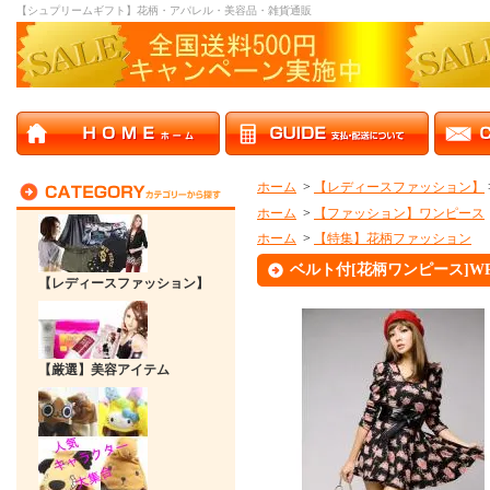
【シュプリームギフト】花柄・アパレル・美容品・雑貨通販
ホーム
>
【レディースファッション】
ホーム
>
【ファッション】ワンピース
ホーム
>
【特集】花柄ファッション
ベルト付[花柄ワンピース]WP
【レディースファッション】
【厳選】美容アイテム