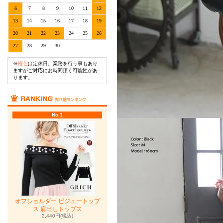
6
7
8
9
10
11
12
13
14
15
16
17
18
19
20
21
22
23
24
25
26
27
28
29
30
※
橙色
は定休日。業務を行う事もあり
ますがご対応にお時間頂く可能性があ
ります。
No.1
オフショルダー ビジュートップ
ス 肩出しトップス
2,440円(税込)