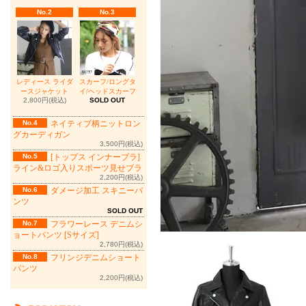
No.2
No.3
レディース ライダ
スカーフ/ロングタ
ースジャケット
イ/ヘッドスカーフ
2,800円(税込)
SOLD OUT
No.4
ネイティブ柄ニットロン
グカーディガン
3,500円(税込)
No.5
[トップス インナーブラ]
ライン&ロゴ入りスポーツ見せブラ
2,200円(税込)
No.6
ダメージ加工 スキニーパ
ンツ
SOLD OUT
No.7
フラワーレース デニムシ
ョートパンツ [Sサイズ]
2,780円(税込)
No.8
フリンジデニムショート
パンツ
2,200円(税込)