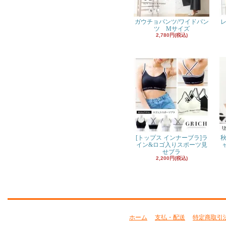
ガウチョパンツ/ワイドパン
レ
ツ Mサイズ
2,780円(税込)
[トップス インナーブラ]ラ
秋
イン&ロゴ入りスポーツ見
せブラ
2,200円(税込)
ホーム
支払・配送
特定商取引