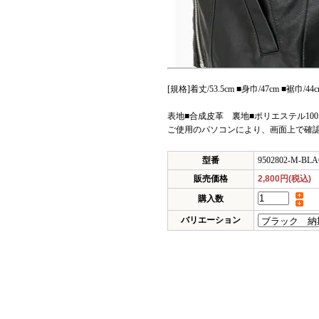
[規格]着丈/53.5cm ■身巾/47cm ■裾巾/44c
表地■合成皮革 裏地■ポリエステル10
ご使用のパソコンにより、画面上で確
型番
9502802-M-BL
販売価格
2,800円(税込)
購入数
バリエーション